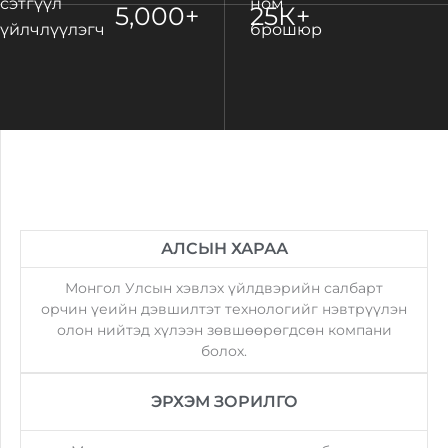
сэтгүүл
ном
5,000
+
25
К+
үйлчлүүлэгч
брошюр
АЛСЫН ХАРАА
Монгол Улсын хэвлэх үйлдвэрийн салбарт
орчин үеийн дэвшилтэт технологийг нэвтрүүлэн
олон нийтэд хүлээн зөвшөөрөгдсөн компани
болох.
ЭРХЭМ ЗОРИЛГО