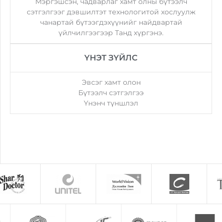
Мэргэшсэн, чадварлаг хамт олны бүтээлч
сэтгэлгээг дэвшилтэт технологитой хослуулж
чанартай бүтээгдэхүүнийг найдвартай
үйлчилгээгээр Танд хүргэнэ.
ҮНЭТ ЗҮЙЛС
Эвсэг хамт олон
Бүтээлч сэтгэлгээ
Үнэнч түншлэл