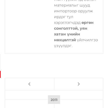
аж
эрэлхийлж, хөгжиж,
материалыг шууд
сэтгэл зүрхээрээ
импортоор оруулж
ажилладаг хүмүүсээр
ирдэг тул
бахархдаг.
хэрэглэгчдэд
өргөн
сонголттой, уян
хатан үнийн
нөхцөлтэй
үйлчилгээ
үзүүлдэг.
2011