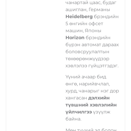
чанартай цаас, будаг
ни
ашиглан, Германы
бү
MGL DESIGN нь
Heidelberg
брэндийн
үй
өөрийн салбартаа
5 өнгийн офсет
нь
олон жилийн
машин, Японы
хү
туршлагатай
Horizon
брэндийн
үй
дизайнер, техникч,
бүрэн автомат дараах
IS
инженер,
боловсруулалтын
IS
менежерүүдээс
төхөөрөмжүүдээр
ул
бүрдсэн, зорилго
хэвлэлээ гүйцэтгэдэг.
нэ
нэгтэй нэгдмэл
багтай. Хамт олны эв
Үүний ачаар бид
Би
нэгдэл, харилцан
өнгө, нарийвчлал,
сэ
итгэлцэл,
хурд, чанарыг нэг дор
дэ
мэргэжлийн ур
хангасан
дэлхийн
ор
чадвар нь бидний
түвшний хэвлэлийн
бу
ч
амжилтын үндэс
үйлчилгээ
үзүүлж
то
суурь болдог.
байна.
ха
хө
Бид үргэлж шинийг
Мөн түүхий эд болон