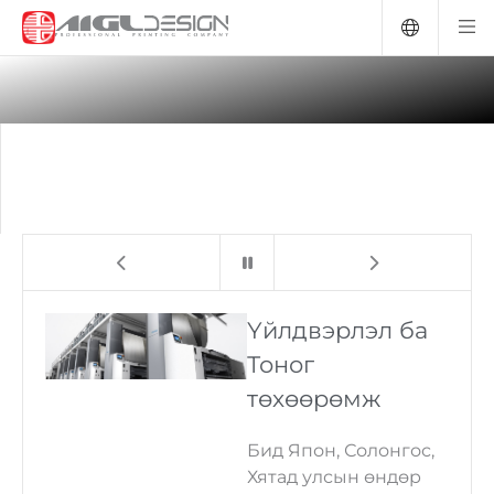
ТӨГС ШИЙДЭЛ.
Хамт олон
Үйлдвэрлэл ба
С
Тоног
Ч
Бидний хамгийн үнэт
төхөөрөмж
м
баялаг бол
чадварлаг,
Бид Япон, Солонгос,
За
сэтгэлтэй, бүтээлч
Хятад улсын өндөр
ша
хамт олон
юм.