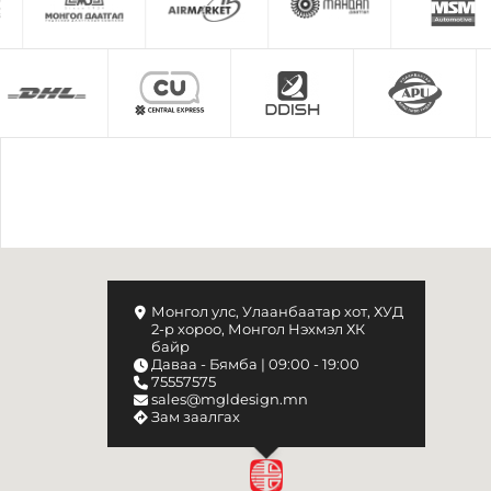
Монгол улс, Улаанбаатар хот, ХУД
2-р хороо, Монгол Нэхмэл ХК
байр
Даваа - Бямба | 09:00 - 19:00
75557575
sales@mgldesign.mn
Зам заалгах