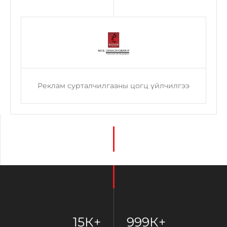
Реклам сурталчилгааны цогц үйлчилгээ
15
К+
999
К+