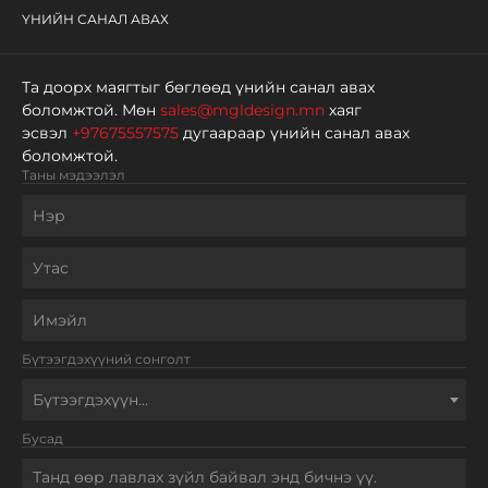
ҮНИЙН САНАЛ АВАХ
Та доорх маягтыг бөглөөд үнийн санал авах
боломжтой. Мөн
sales@mgldesign.mn
хаяг
эсвэл
+97675557575
дугаараар үнийн санал авах
боломжтой.
Таны мэдээлэл
Бүтээгдэхүүний сонголт
Бүтээгдэхүүн...
Бусад